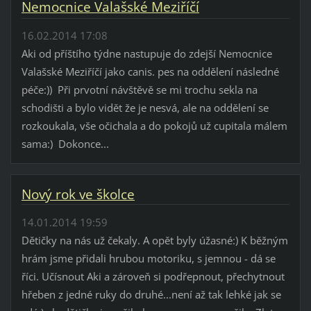
Nemocnice Valašské Meziříčí
16.02.2014 17:08
Aki od příštího týdne nastupuje do zdejší Nemocnice
Valašské Meziříčí jako canis. pes na oddělení následné
péče:)) Při prvotní návštěvě se mi trochu sekla na
schodišti a bylo vidět že je nesvá, ale na oddělení se
rozkoukala, vše očichala a do pokojů už cupitala málem
sama:) Dokonce...
Nový rok ve školce
14.01.2014 19:59
Dětičky na nás už čekaly. A opět byly úžasné:) K běžným
hrám jsme přidali hrubou motoriku, s jemnou - dá se
říci. Učísnout Aki a zároveň si podřepnout, přechytnout
hřeben z jedné ruky do druhé...není až tak lehké jak se