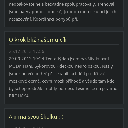
neopakovatelné a bezvadně spolupracovaly. Trénovali
jsme barvy pomocí obojků, jemnou motoriku při jejich
nasazování. Koordinací pohybú při...
O krok blíž našemu cíli
25.12.2013 17:56
29.09.2013 19:24 Tento týden jsem navštívila paní
MUDr. Hanu Sýkorovou - děckou neuroložkou. Našly
jsme společnou řeč při rehabilitaci dětí po dětské
mozkové obrně, cevní mozk.příhodě a všude tam kde
by schopnosti Aki mohly pomoci. Těšíme se na prvního
BROUČKA...
Aki má svou školku :))