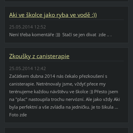
Aki ve školce jako ryba ve vodě :))
25.05.2014 12:52
Není třeba komentáře :))) Stačí se jen dívat zde .. .
Zkoušky z canisterapie
25.05.2014 12:42
Začátkem dubna 2014 nás čekalo přezkoušení s
canisterapie. Netrénovaly jsme, vždyť přece my
terénujeme každou návštěvu ve školce :)) Přesto jsem
na "plac" nastoupila trochu nervózní. Ale jako vždy Aki
byla perfektní a vše zvládla na jedničku. Je to šikula ...
Foto zde