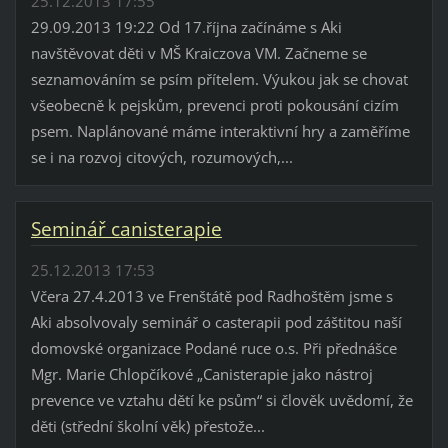
25.12.2013 17:55
29.09.2013 19:22 Od 17.října začínáme s Aki
navštěvovat děti v MŠ Kraiczova VM. Začneme se
seznamováním se psím přítelem. Výukou jak se chovat
všeobecně k pejskům, prevenci proti pokousání cizím
psem. Naplánované máme interaktivní hry a zaměříme
se i na rozvoj citových, rozumových,...
Seminář canisterapie
25.12.2013 17:53
Včera 27.4.2013 ve Frenštátě pod Radhoštěm jsme s
Aki absolvovaly seminář o casterapii pod záštitou naší
domovské organizace Podané ruce o.s. Při přednášce
Mgr. Marie Chlopčíkové „Canisterapie jako nástroj
prevence ve vztahu dětí ke psům“ si člověk uvědomí, že
děti (střední školní věk) přestože...