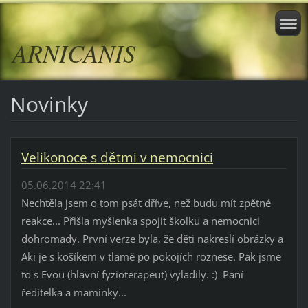
ARNICANIS
Novinky
Velikonoce s dětmi v nemocnici
05.06.2014 22:41
Nechtěla jsem o tom psát dříve, než budu mít zpětné
reakce... Přišla myšlenka spojit školku a nemocnici
dohromady. První verze byla, že děti nakreslí obrázky a
Aki je s košíkem v tlamě po pokojích roznese. Pak jsme
to s Evou (hlavní fyzioterapeut) vyladily. :) Paní
ředitelka a maminky...