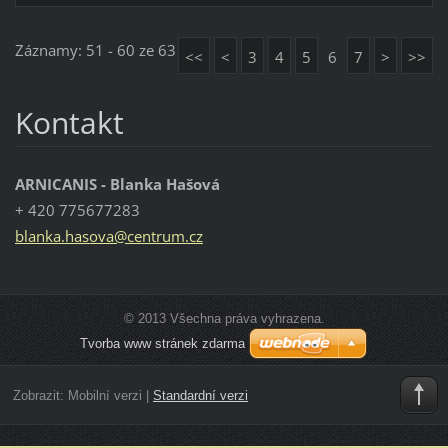
Záznamy: 51 - 60 ze 63
<<
<
3
4
5
6
7
>
>>
Kontakt
ARNICANIS - Blanka Hašová
+ 420 775677283
blanka.h
asova@ce
ntrum.cz
© 2013 Všechna práva vyhrazena.
Tvorba www stránek zdarma
Zobrazit:
Mobilní verzi
|
Standardní verzi