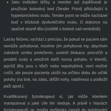
Jako indikátor léčby a monitor její úspěšnosti je
používán bolestivý bod (Tender Point) příslušející k
hypertonickému svalu. Tender point se může nacházet
buď v blízkosti dysfunkčního svalu, či dokonce na
opačné straně těla (zvláště u bolesti zad ventrálně).
Laicky řečeno, vychází z principu, že pokud se pacient sám
nemůže pohybovat, musíme jím pohybovat my, abychom
zabránili vzniku proleženin, uvolnili blokace, procvičili a
protáhli svaly a umožnili další rozvoj pohybu. U klientů,
jejichž těla jsou v křeči nebo nepohyblivá, není možné
cvičit, ale pouze pacienta uložit na určitou dobu do určité
polohy (na bok, na záda, zkřížit nohy, natáhnout a podložit
paži apod.).
Kvalifikovaný fyzioterapeut ví, jak může klientem
manipulovat a jaké cíle tím sleduje. A právě v hlavách
fyzioterapeutů se zrodila myšlenka zapojit do polohování