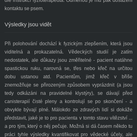
dle instrukcí fyzioterapeuta. Odměnou je mu pak dosažení
kontaktu se psem.
Výsledky jsou vidět
Při polohování dochází k fyzickým zlepšením, která jsou
viditelná a prokazatelná. Vědeckých studií je zatím
nedostatek, ale důkazy jsou změřitelné - pacient natáhne
spastickou ruku, narovná se, třes nebo křeč na určitou
dobu ustanou atd. Pacientům, jimž křeč v břiše
znemožňuje se přirozeným způsobem vyprázdnit (a jsou
tedy odkázáni na pravidelné klystýry), se dávají před
canisterapií čisté pleny a kontrolují se po skončení - a
obvykle bývají plné. Málokdo ze zdravých lidí si dokáže
představit, jaké je to pro pacienta v tomto stavu vítězství ...
a pro tým, který o něj pečuje. Možná si dá časem někdo tu
práci tyhle výsledky kvantifikovat pro vědecké účely, ale