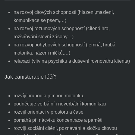
na rozvoj citových schopností (hlazení,mazlení,
komunikace se psem,…)
na rozvoj rozumových schopností (cílená hra,
rozšiřování slovní zásoby,...)
na rozvoj pohybových schopností (jemná, hrubá
motorika, házení míčků,…)
relaxaci (vliv na psychiku a duševní rovnováhu klienta)
Jak canisterapie léčí?
rozvíjí hrubou a jemnou motoriku,
podněcuje verbální i neverbální komunikaci
rozvíjí orientaci v prostoru a čase
pomáhá při nácviku koncentrace a paměti
rozvíjí sociální cítění, poznávání a složku citovou