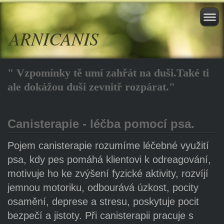
ARNICANIS
" Vzpomínky tě umí zahřát na duši.Také ti
ale dokážou duši zevnitř rozpárat."
Canisterapie - léčba pomocí psa.
Pojem canisterapie rozumíme léčebné využití
psa, kdy pes pomáhá klientovi k odreagování,
motivuje ho ke zvýšení fyzické aktivity, rozvíjí
jemnou motoriku, odbourává úzkost, pocity
osamění, deprese a stresu, poskytuje pocit
bezpečí a jistoty. Při canisterapii pracuje s