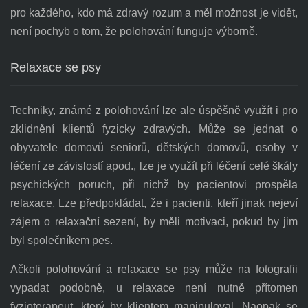
pro každého, kdo má zdravý rozum a měl možnost je vidět,
není pochyb o tom, že polohování funguje výborně.
Relaxace se psy
Techniky, známé z polohování lze ale úspěšně využít i pro
zklidnění klientů fyzicky zdravých. Může se jednat o
obyvatele domovů seniorů, dětských domovů, osoby v
léčení ze závislostí apod., lze je využít při léčení celé škály
psychických poruch, při nichž by pacientovi prospěla
relaxace. Lze předpokládat, že i pacienti, kteří jinak nejeví
zájem o relaxační sezení, by měli motivaci, pokud by jim
byl společníkem pes.
Ačkoli polohování a relaxace se psy může na fotografii
vypadat podobně, u relaxace není nutně přítomen
fyzioterapeut, který by klientem manipuloval. Naopak se