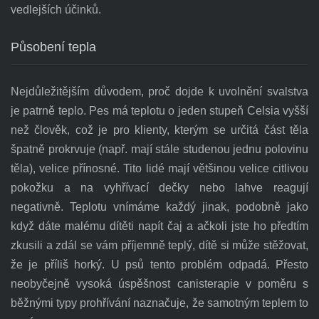
vedlejších účinků.
Působení tepla
Nejdůležitějším důvodem, proč dojde k uvolnění svalstva
je patrně teplo. Pes má teplotu o jeden stupeň Celsia vyšší
než člověk, což je pro klienty, kterým se určitá část těla
špatně prokrvuje (např. mají stále studenou jednu polovinu
těla), velice přínosné. Tito lidé mají většinou velice citlivou
pokožku a na vyhřívací dečky nebo lahve reagují
negativně. Teplotu vnímáme každý jinak, podobně jako
když dáte malému dítěti napít čaj a ačkoli jste ho předtím
zkusili a zdál se vám příjemně teplý, dítě si může stěžovat,
že je příliš horký. U psů tento problém odpadá. Přesto
neobyčejně vysoká úspěšnost canisterapie v poměru s
běžnými typy prohřívání naznačuje, že samotným teplem to