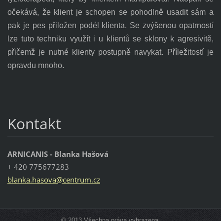
očekává, že klient je schopen se pohodlně usadit sám a
pak je pes přiložen podél klienta. Se zvýšenou opatrností
lze tuto techniku využít i u klientů se sklony k agresivitě,
přičemž je nutné klienty postupně navykat. Příležitostí je
opravdu mnoho.
Kontakt
ARNICANIS - Blanka Hašová
+ 420 775677283
blanka.h
asova@ce
ntrum.cz
© 2013 Všechna práva vyhrazena.