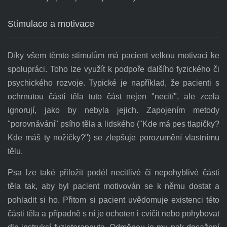
Stimulace a motivace
Díky všem těmto stimulům má pacient velkou motivaci ke
spolupráci. Toho lze využít k podpoře dalšího fyzického či
psychického rozvoje. Typické je například, že pacienti s
ochrnutou částí těla tuto část nejen "necítí", ale zcela
ignorují, jako by nebyla jejich. Zapojením metody
"porovnávání" psího těla a lidského ("Kde má pes tlapičky?
Kde máš ty nožičky?") se zlepšuje porozumění vlastnímu
tělu.
Psa lze také přiložit podél necitlivé či nepohyblivé části
těla tak, aby byl pacient motivován se k němu dostat a
pohladit si ho. Přitom si pacient uvědomuje existenci této
části těla a případně s ní je ochoten i cvičit nebo pohybovat