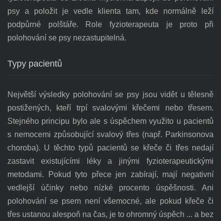
psy a položit je vedle klienta tam, kde normálně leží
podpůrné polštáře. Role fyzioterapeuta je proto při
polohování se psy nezastupitelná.
Typy pacientů
Největší výsledky polohování se psy jsou vidět u tělesně
postižených, kteří trpí svalovými křečemi nebo třesem.
Stejného principu bylo ale s úspěchem využito u pacientů
s nemocemi způsobující svalový třes (např. Parkinsonova
choroba). U těchto typů pacientů se křeče či třes nedají
zastavit existujícími léky a jinými fyzioterapeutickými
metodami. Pokud tyto přece jen zabírají, mají negativní
vedlejší účinky nebo nízké procento úspěšnosti. Ani
polohování se psem není všemocné, ale pokud křeče či
třes ustanou alespoň na čas, je to ohromný úspěch ... a bez