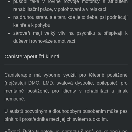
působí také v rovině rozvoje motoriky s atributem
rehabilitační práce, v polohování a v relaxaci
na druhou stranu ale tam, kde je to třeba, psi podněcují
ke hře a k pohybu
zároveň mají velký vliv na psychiku a přispívají k
duševní rovnováze a motivaci
Canisterapeutičtí klienti
Canisterapie má výborné využití pro tělesně postižené
(nejčasteji DMO, LMD, svalová dystrofie, epilepsie), pro
mentálně postižené, pro klienty v rehabilitaci a jinak
nemocné.
U autistů pozvolným a dlouhodobým působením může pes
plnit roli prostředníka mezi jejich světem a okolím.
Věková škála klientely je opravdu široká od kojenců po