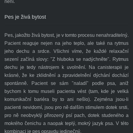
není.
Pes je živá bytost
Pes, jakožto živá bytost, je v tomto procesu nenahraditelný.
Pacient reaguje nejen na jeho teplo, ale také na rytmus
jeho dechu a srdce. Všichni víme, že každé relaxační
sezení začíná slovy: "Z hluboka se nadýchněte". Rytmus
dechu je tedy nástrojem k uvolnění. Na canisterapii je
krásné, že ke zklidnění a zpravidelnění dýchání dochází
spontánně. Pacient se sám "naladí" podle psa, aniž
bychom k tomu museli pacienta vést (tam, kde je velká
komunikační bariéra by to ani nešlo). Zejména jsou-li
pacienti nevidomí, jsou pro ně dalším stimulem dotek srsti,
pro ně neobvyklý přirozený psí pach, dotek studeného a
mokrého čenichu a naopak teplý, mokrý jazyk psa. V této
kombinaci je pes opravdu jedinečný.