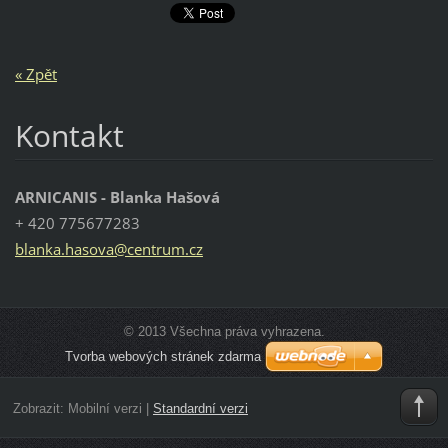
« Zpět
Kontakt
ARNICANIS - Blanka Hašová
+ 420 775677283
blanka.h
asova@ce
ntrum.cz
© 2013 Všechna práva vyhrazena.
Tvorba webových stránek zdarma
Zobrazit:
Mobilní verzi
|
Standardní verzi