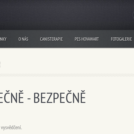
INKY
O NÁS
CANISTERAPIE
PES HOVAWART
FOTOGALERIE
Ě
EČNĚ - BEZPEČNĚ
a vysvědčení.