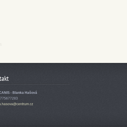
takt
ANIS - Blanka Hašová
 775677283
a.h
asova@ce
ntrum.cz