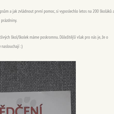
 psům a jak zvládnout první pomoc, si vyposlechlo letos na 200 školáků 
 prázdniny.
livých škol/školek máme poskromnu. Důležitější však pro nás je, že o
 naslouchají :)