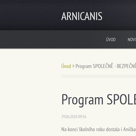
ARNICANIS
ÚVOD
NOV
Úvod
>
Program SPOLEČNĚ - BEZPEČN
Program SPOL
29.06.2018 09:56
Na konci školního roku dostala i Aničk