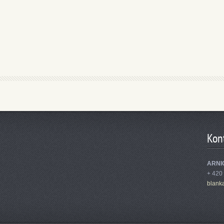
Kon
ARNIC
+ 420
blank