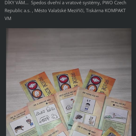
DÍKY VÁM... Spedos dveřní a vratové systémy, PWO Czech
Republic a.s. , Město Valašské Meziříčí, Tiskárna KOMPAKT
VM