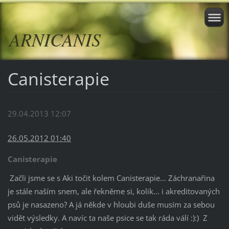
ARNICANIS
Canisterapie
29.04.2013 12:07
26.05.2012 01:40
Canisterapie
Začli jsme se s Aki točit kolem Canisterapie... Záchranařina
je stále naším snem, ale řekněme si, kolik... i akreditovaných
psů je nasazeno? A já někde v hloubi duše musím za sebou
vidět výsledky. A navíc ta naše psice se tak ráda válí :):) Z