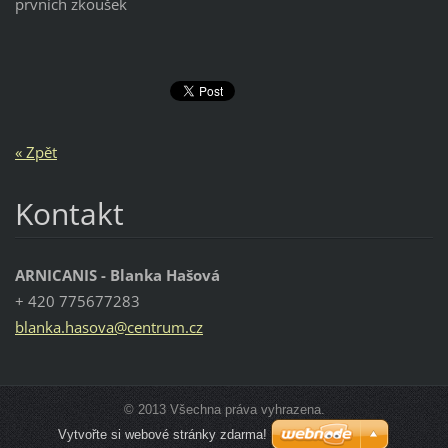
prvních zkoušek
« Zpět
Kontakt
ARNICANIS - Blanka Hašová
+ 420 775677283
blanka.h
asova@ce
ntrum.cz
© 2013 Všechna práva vyhrazena.
Vytvořte si webové stránky zdarma!