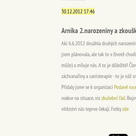
30.12.2012 17:46
Arnika 2.narozeniny a zkoušk
Aki 6.6.2012 dosáhla druhých narozenin.
jsem plánovala, ale tak to v životě chod
může) a miluje nás. A to je důležité! Čl
záchranařiny a canisterapie - to je náš
Přidaly jsme se k organizaci
Podané ruce
reakce na situace, viz
zkušební řád
. Boj
vítězství nás teprve čekají. Fotky
zde