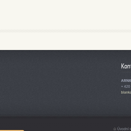
Kon
ARNIC
+ 420
blank
Úvodní s