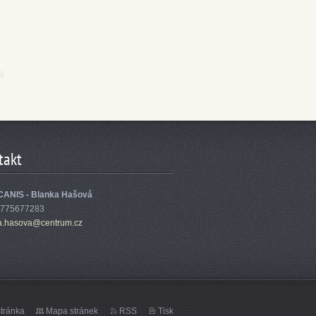
takt
ANIS - Blanka Hašová
 775677283
a.h
asova@ce
ntrum.cz
tránka
Mapa stránek
RSS
Tisk