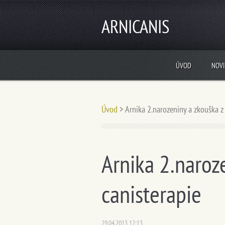
ARNICANIS
ÚVOD
NOV
Úvod
>
Arnika 2.narozeniny a zkouška z
Arnika 2.naroz
canisterapie
29.04.2013 12:13