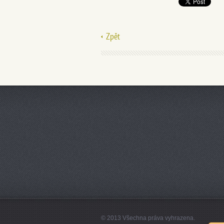
Zpět
© 2013 Všechna práva vyhrazena.