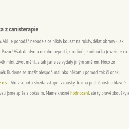
a z canisterapie
 Aki je pohodář, nebude sice nikdy kousat na rukáv, dělat obrany - jak
í. Pozor! Však do dvora nikoho nepustí, k rodině je miloučká (rozežere co
ověk míní, život mění...a tak jsme se vydaly jiným směrem. Něco ze
 směr. Budeme se snažit alespoň malinko někomu pomoci tak či onak.
 o.s.
. Aki v sobotu složila vstupní zkoušky. Trocha poslušnosti a hlavně
ovali jsme spíše s počasím. Máme krásné
hodnocení
, ale ty pravé zkoušky 