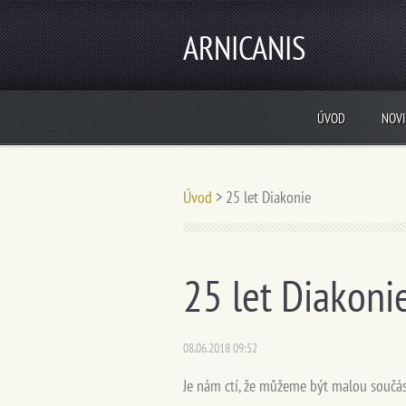
ARNICANIS
ÚVOD
NOV
Úvod
>
25 let Diakonie
25 let Diakoni
08.06.2018 09:52
Je nám ctí, že můžeme být malou součást